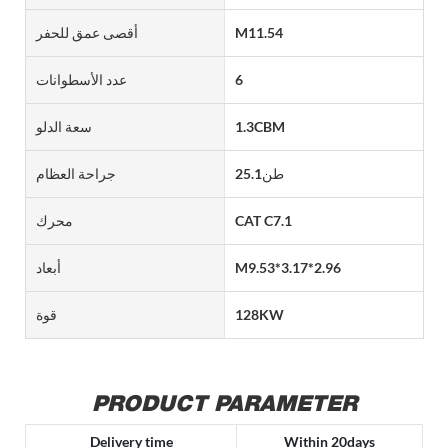
M11.54
أقصى عمق للحفر
6
عدد الأسطوانات
1.3CBM
سعة الدلو
طن25.1
جراحة العظام
CAT C7.1
محرك
M9.53*3.17*2.96
أبعاد
128KW
قوة
PRODUCT PARAMETER
Delivery time
Within 20days