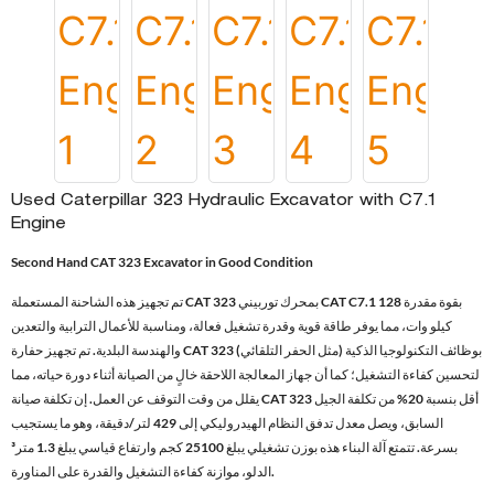
Used Caterpillar 323 Hydraulic Excavator with C7.1
Engine
Second Hand CAT 323 Excavator in Good Condition
تم تجهيز هذه الشاحنة المستعملة CAT 323 بمحرك توربيني CAT C7.1 بقوة مقدرة 128
كيلو وات، مما يوفر طاقة قوية وقدرة تشغيل فعالة، ومناسبة للأعمال الترابية والتعدين
والهندسة البلدية. تم تجهيز حفارة CAT 323 بوظائف التكنولوجيا الذكية (مثل الحفر التلقائي)
لتحسين كفاءة التشغيل؛ كما أن جهاز المعالجة اللاحقة خالٍ من الصيانة أثناء دورة حياته، مما
يقلل من وقت التوقف عن العمل. إن تكلفة صيانة CAT 323 أقل بنسبة 20% من تكلفة الجيل
السابق، ويصل معدل تدفق النظام الهيدروليكي إلى 429 لتر/دقيقة، وهو ما يستجيب
بسرعة. تتمتع آلة البناء هذه بوزن تشغيلي يبلغ 25100 كجم وارتفاع قياسي يبلغ 1.3 متر³
الدلو، موازنة كفاءة التشغيل والقدرة على المناورة.