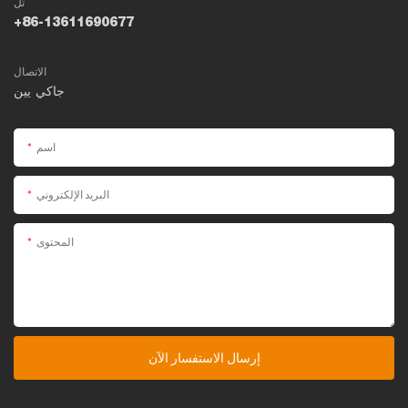
تل
+86-13611690677
الاتصال
جاكي يين
اسم
البريد الإلكتروني
المحتوى
إرسال الاستفسار الآن