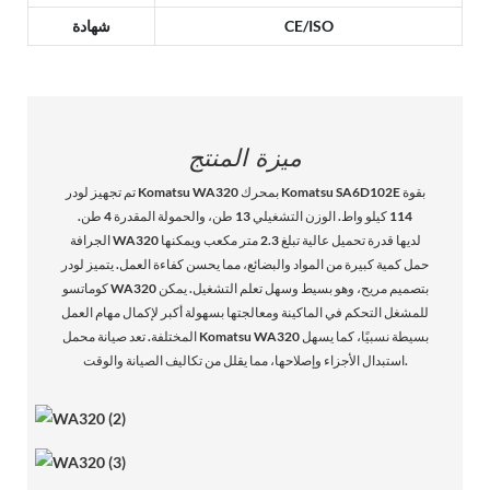
CE/ISO
شهادة
ميزة المنتج
تم تجهيز لودر Komatsu WA320 بمحرك Komatsu SA6D102E بقوة
114 كيلو واط. الوزن التشغيلي 13 طن، والحمولة المقدرة 4 طن.
الجرافة WA320 لديها قدرة تحميل عالية تبلغ 2.3 متر مكعب ويمكنها
حمل كمية كبيرة من المواد والبضائع، مما يحسن كفاءة العمل. يتميز لودر
كوماتسو WA320 بتصميم مريح، وهو بسيط وسهل تعلم التشغيل. يمكن
للمشغل التحكم في الماكينة ومعالجتها بسهولة أكبر لإكمال مهام العمل
المختلفة. تعد صيانة محمل Komatsu WA320 بسيطة نسبيًا، كما يسهل
استبدال الأجزاء وإصلاحها، مما يقلل من تكاليف الصيانة والوقت.