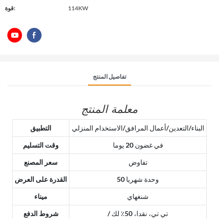
114KW
قوة:
تفاصيل المنتج
معلمة المنتج
البناء/التعدين/أعمال المرافق/الاستخدام المنزلي
التطبيق
في غضون 20 يوما
وقت التسليم
تفاوض
سعر المصنع
50 وحدة شهريا
القدرة على العرض
شنغهاي
ميناء
/ تي تي، نقدا، 50٪ لك
شروط الدفع