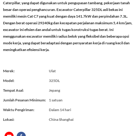
Caterpillar, yang dapat digunakan untuk pengupasan tambang, pekerjaan tanah
besar dan operasi penghancuran. Excavator Caterpillar 325DL asli bekas ini
memiliki mesin Cat C7 yang kuat dengan daya 141.7kW dan perpindahan 7.3L.
Dengan berat operasi 29240kg dan kecepatan perjalanan maksimum 5,4 km/jam,
excavator ini efisien dan andal untuk tugas konstruksi tugas berat. Ini
menggunakan excavator memiliki radius belok yang fleksibel dan beberapa opsi
mode kerja, yang dapat beradaptasi dengan persyaratan kerja di ruang kecil dan
meningkatkan efisiensi kerja.
Merek:
Ulat
Model:
325DL
Tempat Asal:
Jepang
Jumlah Pesanan Minimum:
1 satuan
Waktu Pengiriman:
Dalam 14 hari
Lokasi:
China Shanghai