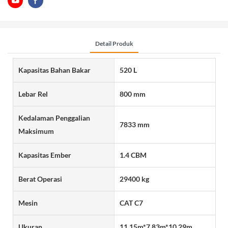
Detail Produk
Kapasitas Bahan Bakar
520 L
Lebar Rel
800 mm
Kedalaman Penggalian
7833 mm
Maksimum
Kapasitas Ember
1.4 CBM
Berat Operasi
29400 kg
Mesin
CAT C7
Ukuran
11.15m*7.83m*10.29m