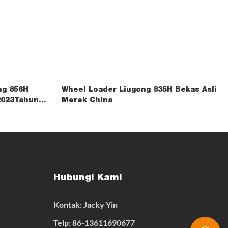
ng 856H
Wheel Loader Liugong 835H Bekas Asli
2023Tahun
Merek China
Hubungi Kami
Kontak: Jacky Yin
Telp: 86-13611690677