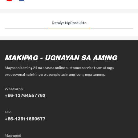
Detalye Ng Produkto
MAKIPAG - UGNAYAN SA AMING
Mayroon kaming 24 na oras na online customer service team at mga
propesyonal na inhinyero upang lutasin ang iyong mga tanong.
WhatsApp
+86-13764557762
Telo
+86-13611690677
Mag-ugod