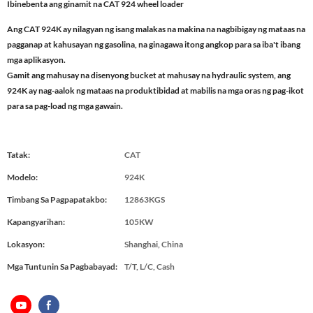
Ibinebenta ang ginamit na CAT 924 wheel loader
Ang CAT 924K ay nilagyan ng isang malakas na makina na nagbibigay ng mataas na
pagganap at kahusayan ng gasolina, na ginagawa itong angkop para sa iba't ibang
mga aplikasyon.
Gamit ang mahusay na disenyong bucket at mahusay na hydraulic system, ang
924K ay nag-aalok ng mataas na produktibidad at mabilis na mga oras ng pag-ikot
para sa pag-load ng mga gawain.
Tatak:
CAT
Modelo:
924K
Timbang Sa Pagpapatakbo:
12863KGS
Kapangyarihan:
105KW
Lokasyon:
Shanghai, China
Mga Tuntunin Sa Pagbabayad:
T/T, L/C, Cash