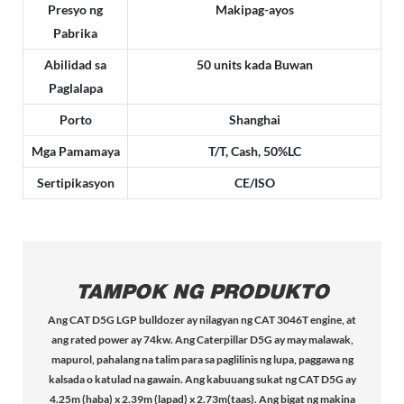
Presyo ng
Makipag-ayos
Pabrika
Abilidad sa
50 units kada Buwan
Paglalapa
Porto
Shanghai
Mga Pamamaya
T/T, Cash, 50%LC
Sertipikasyon
CE/ISO
TAMPOK NG PRODUKTO
Ang CAT D5G LGP bulldozer ay nilagyan ng CAT 3046T engine, at
ang rated power ay 74kw. Ang Caterpillar D5G ay may malawak,
mapurol, pahalang na talim para sa paglilinis ng lupa, paggawa ng
kalsada o katulad na gawain. Ang kabuuang sukat ng CAT D5G ay
4.25m (haba) x 2.39m (lapad) x 2.73m(taas). Ang bigat ng makina