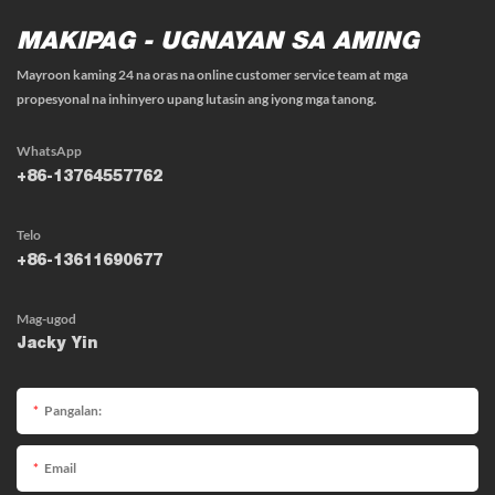
MAKIPAG - UGNAYAN SA AMING
Mayroon kaming 24 na oras na online customer service team at mga
propesyonal na inhinyero upang lutasin ang iyong mga tanong.
WhatsApp
+86-13764557762
Telo
+86-13611690677
Mag-ugod
Jacky Yin
Pangalan:
Email