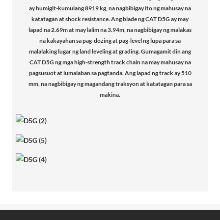
ay humigit-kumulang 8919 kg, na nagbibigay ito ng mahusay na
katatagan at shock resistance. Ang blade ng CAT D5G ay may
lapad na 2.69m at may lalim na 3.94m, na nagbibigay ng malakas
na kakayahan sa pag-dozing at pag-level ng lupa para sa
malalaking lugar ng land leveling at grading. Gumagamit din ang
CAT D5G ng mga high-strength track chain na may mahusay na
pagsusuot at lumalaban sa pagtanda. Ang lapad ng track ay 510
mm, na nagbibigay ng magandang traksyon at katatagan para sa
makina.