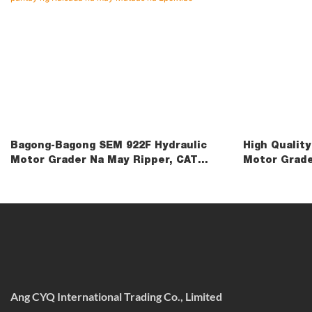
Bagong-Bagong SEM 922F Hydraulic
High Qualit
Motor Grader Na May Ripper, CAT
Motor Grade
Tandem Axle, Makinang Pang-Pantay
Equipment
Ng Kalsada Na May Mataas Na
Epektibo
Ang CYQ International Trading Co., Limited