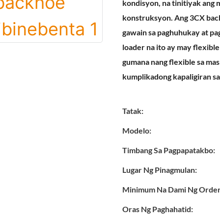
kondisyon, na tinitiyak ang
konstruksyon. Ang 3CX bac
gawain sa paghuhukay at pa
loader na ito ay may flexibl
gumana nang flexible sa masi
kumplikadong kapaligiran sa
Tatak:
Modelo:
Timbang Sa Pagpapatakbo:
Lugar Ng Pinagmulan:
Minimum Na Dami Ng Order
Oras Ng Paghahatid: