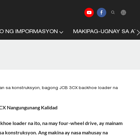
O NG IMPORMASYON
MAKIPAG-UGNAY SA ATI
tan sa konstruksyon, bagong JCB 3CX backhoe loader na
CX Nangungunang Kalidad
khoe loader na ito, na may four-wheel drive, ay mainam
o sa konstruksyon. Ang makina ay nasa mahusay na