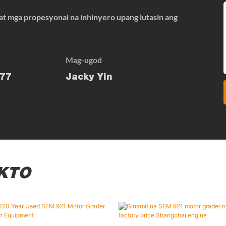
t mga propesyonal na inhinyero upang lutasin ang
Mag-ugod
77
Jacky Yin
KTO