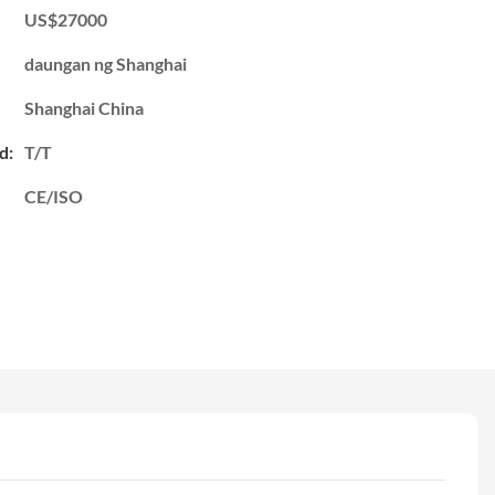
US$27000
daungan ng Shanghai
Shanghai China
d:
T/T
CE/ISO