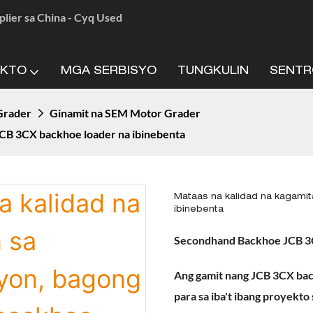
lier sa China - Cyq Used
UKTO
MGA SERBISYO
TUNGKULIN
SENTR
Grader
Ginamit na SEM Motor Grader
JCB 3CX backhoe loader na ibinebenta
Mataas na kalidad na kagami
ibinebenta
Secondhand Backhoe JCB 3
Ang gamit nang JCB 3CX bac
para sa iba't ibang proyekt