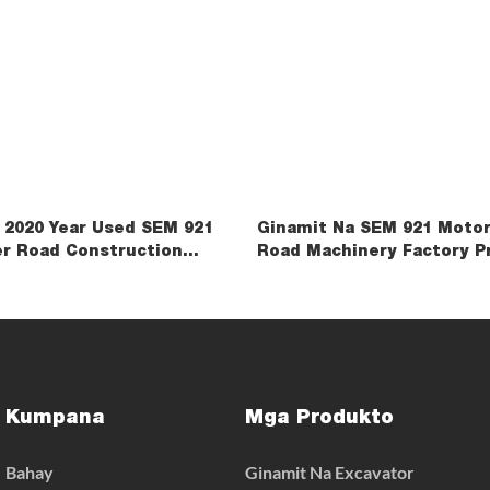
y 2020 Year Used SEM 921
Ginamit Na SEM 921 Motor
r Road Construction
Road Machinery Factory P
Shangchai Engine
Kumpana
Mga Produkto
Bahay
Ginamit Na Excavator