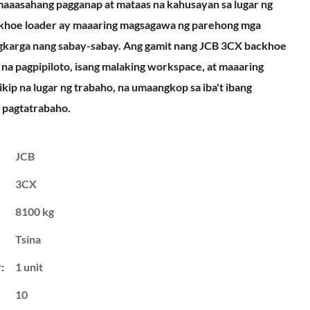
 maaasahang pagganap at mataas na kahusayan sa lugar ng
khoe loader ay maaaring magsagawa ng parehong mga
gkarga nang sabay-sabay. Ang gamit nang JCB 3CX backhoe
e na pagpipiloto, isang malaking workspace, at maaaring
kip na lugar ng trabaho, na umaangkop sa iba't ibang
 pagtatrabaho.
JCB
3CX
8100 kg
Tsina
:
1 unit
10