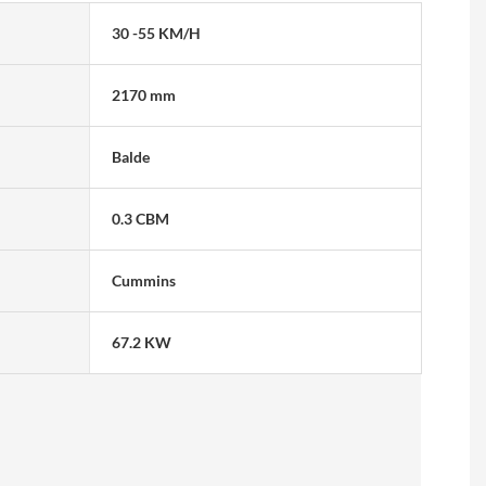
30 -55 KM/H
2170 mm
Balde
0.3 CBM
Cummins
67.2 KW