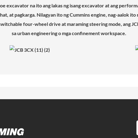
 excavator na ito ang lakas ng isang excavator at ang performa
at, at pagkarga. Nilagyan ito ng Cummins engine, nag-aalok it
switchable four-wheel drive at maraming steering mode, ang J
sa urban engineering o mga confinement workspace.
MING