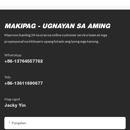
MAKIPAG - UGNAYAN SA AMING
Mayroon kaming 24 na oras na online customer service team at mga
propesyonal na inhinyero upang lutasin ang iyong mga tanong.
WhatsApp
+86-13764557762
Telo
+86-13611690677
Mag-ugod
Jacky Yin
Pangalan: