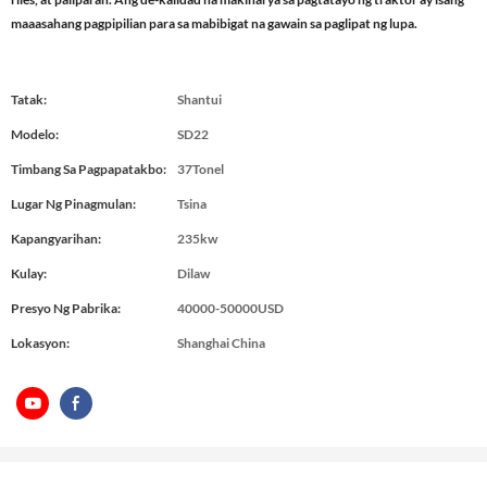
maaasahang pagpipilian para sa mabibigat na gawain sa paglipat ng lupa.
Tatak:
Shantui
Modelo:
SD22
Timbang Sa Pagpapatakbo:
37Tonel
Lugar Ng Pinagmulan:
Tsina
Kapangyarihan:
235kw
Kulay:
Dilaw
Presyo Ng Pabrika:
40000-50000USD
Lokasyon:
Shanghai China