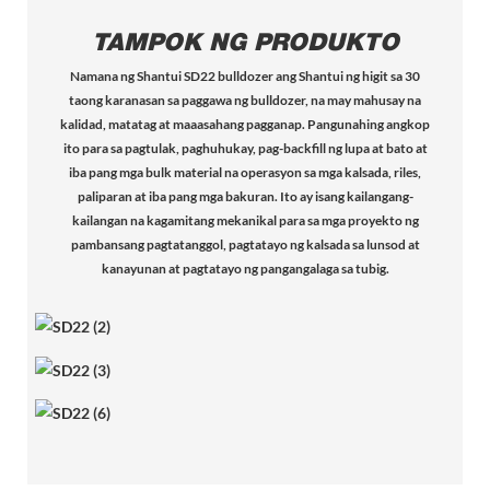
TAMPOK NG PRODUKTO
Namana ng Shantui SD22 bulldozer ang Shantui ng higit sa 30
taong karanasan sa paggawa ng bulldozer, na may mahusay na
kalidad, matatag at maaasahang pagganap. Pangunahing angkop
ito para sa pagtulak, paghuhukay, pag-backfill ng lupa at bato at
iba pang mga bulk material na operasyon sa mga kalsada, riles,
paliparan at iba pang mga bakuran. Ito ay isang kailangang-
kailangan na kagamitang mekanikal para sa mga proyekto ng
pambansang pagtatanggol, pagtatayo ng kalsada sa lunsod at
kanayunan at pagtatayo ng pangangalaga sa tubig.