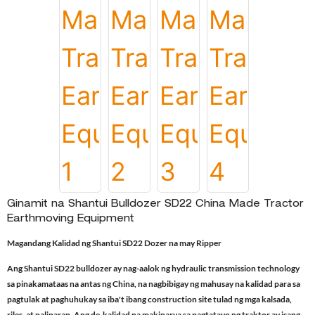
Ginamit na Shantui Bulldozer SD22 China Made Tractor
Earthmoving Equipment
Magandang Kalidad ng Shantui SD22 Dozer na may Ripper
Ang Shantui SD22 bulldozer ay nag-aalok ng hydraulic transmission technology
sa pinakamataas na antas ng China, na nagbibigay ng mahusay na kalidad para sa
pagtulak at paghuhukay sa iba't ibang construction site tulad ng mga kalsada,
riles, at paliparan. Ang de-kalidad na makinarya sa pagtatayo ng traktor ay isang