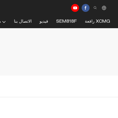
رافعة XCMG
SEM818F
فيديو
الاتصال بنا
م