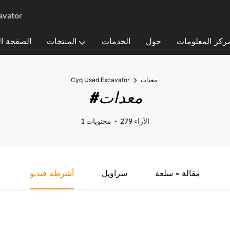
أعلى جودة عالية الم
ركز المعلومات
حول
الخدمات
المنتجات
الصفحة ال
معدات
Cyq Used Excavator
#معدات
279 الآراء
1 محتويات
مقالة - سلعة
سراويل
أشرطة فيديو