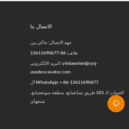
الاتصال بنا
جهة الاتصال: جاكي يين
هاتف: 86-13611690677
yinbaonian@cyq-
البريد الإلكتروني:
usedexcavator.com
86-13611690677
+
ال WhatsApp:
العنوان: لا. 501 طريق تشانغبانغ، منطقة سونغجيانغ،
شنغهاي