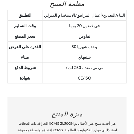
معلمة المنتج
البناء/التعدين/أعمال المرافق/الاستخدام المنزلي
التطبيق
في غضون 20 يوما
وقت التسليم
تفاوض
سعر المصنع
50 وحدة شهريا
القدرة على العرض
شنغهاي
ميناء
/ تي تي، نقدا، 50٪ لك
شروط الدفع
CE/ISO
شهادة
ميزة المنتج
الجرافة ذات العجلات XCMG ZL50GN هي أحدث منتج عبر الأجيال تم
إنشاؤه بواسطة مجموعة XCMG استنادًا إلى موارد التكنولوجيا العالمية.