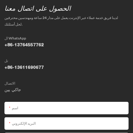
الحصول على اتصال معنا
لدينا فريق خدمة عملاء عبر الإنترنت يعمل على مدار 24 ساعة ومهندسين محترفين
لحل أسئلتك.
ال WhatsApp
+86-13764557762
تل
+86-13611690677
الاتصال
جاكي يين
اسم
البريد الإلكتروني