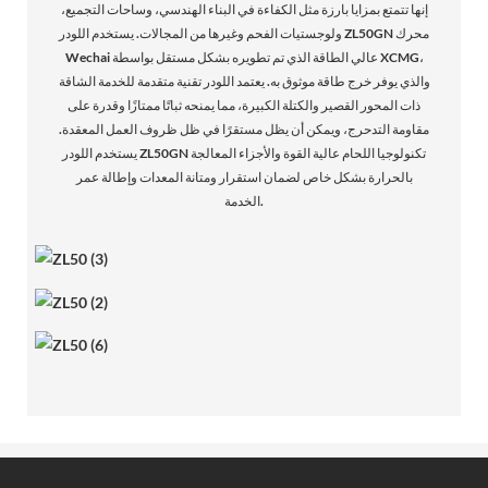
إنها تتمتع بمزايا بارزة مثل الكفاءة في البناء الهندسي، وساحات التجميع،
ولوجستيات الفحم وغيرها من المجالات. يستخدم اللودر ZL50GN محرك
Wechai عالي الطاقة الذي تم تطويره بشكل مستقل بواسطة XCMG،
والذي يوفر خرج طاقة موثوق به. يعتمد اللودر تقنية متقدمة للخدمة الشاقة
ذات المحور القصير والكتلة الكبيرة، مما يمنحه ثباتًا ممتازًا وقدرة على
مقاومة التدحرج، ويمكن أن يظل مستقرًا في ظل ظروف العمل المعقدة.
يستخدم اللودر ZL50GN تكنولوجيا اللحام عالية القوة والأجزاء المعالجة
بالحرارة بشكل خاص لضمان استقرار ومتانة المعدات وإطالة عمر
الخدمة.