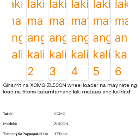
Ginamit na XCMG ZL50GN wheel loader na may rate ng
load na 5tons katamtamang laki mataas ang kalidad
Tatak:
XCMG
Modelo:
ZL50GN
Timbang Sa Pagpapatakbo:
17Tonel