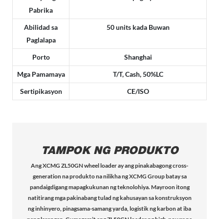
Pabrika
Abilidad sa
50 units kada Buwan
Paglalapa
Porto
Shanghai
Mga Pamamaya
T/T, Cash, 50%LC
Sertipikasyon
CE/ISO
TAMPOK NG PRODUKTO
Ang XCMG ZL50GN wheel loader ay ang pinakabagong cross-
generation na produkto na nilikha ng XCMG Group batay sa
pandaigdigang mapagkukunan ng teknolohiya. Mayroon itong
natitirang mga pakinabang tulad ng kahusayan sa konstruksyon
ng inhinyero, pinagsama-samang yarda, logistik ng karbon at iba