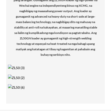
pang larangan. Gumagamit ang ZL50GN loader ng high-power na
Wechai engine na independiyenteng binuo ng XCMG, na
nagbibigay ng maaasahang power output. Ang loader ay
gumagamit ng advanced na heavy-duty na short-axle at large-
mass balancing technology, na nagbibigay dito ng mahusay na
stability at anti-roll na kakayahan, at maaaring manatiling stable
sa ilalim ng kumplikadong mga kondisyon sa pagtatrabaho. Ang
ZL50GN loader ay gumagamit ng high-strength welding
technology at espesyal na heat-treated na mga bahagi upang
matiyak ang katatagan at tibay ng kagamitan at pahabain ang
buhay ng serbisyo nito.