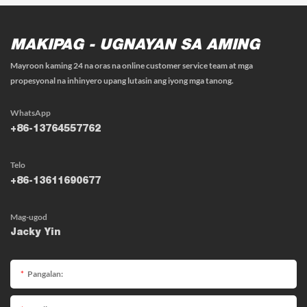
MAKIPAG - UGNAYAN SA AMING
Mayroon kaming 24 na oras na online customer service team at mga
propesyonal na inhinyero upang lutasin ang iyong mga tanong.
WhatsApp
+86-13764557762
Telo
+86-13611690677
Mag-ugod
Jacky Yin
Pangalan: