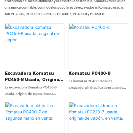
protección del medio ambiente y el desarrollo sostenible, Komatsu es sin duda
una marca confiable. Los modelos populares de excavadoras Komatsu usadas
son PC78US, PC200-8, PC220-8, PC400-7, PC400-8 y PC450-8.
Excavadora Komatsu
Komatsu PC400-8
PC450-8 Usada, Original
La Komatsu PC400-8 es una
De Japón.
La excavadora Komatsu PC450-8
excavadora hidráulica de orugas de
usada, original de Japón, es una
alta resistencia con un peso
máquina robusta y fiable de alta
aproximado de 41 a 47 toneladas
resistencia, reconocida por su
métricas. Cuenta con un motor de
excepcional rendimiento en
345 caballos de fuerza y ​​una
proyectos de construcción y
capacidad de cuchara de hasta 2,87
movimiento de tierras. Gracias a sus
metros cúbicos, lo que la convierte en
avanzados sistemas hidráulicos y su