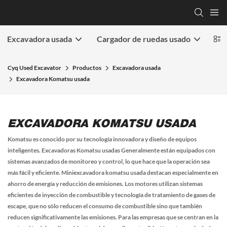
Excavadora usada
Cargador de ruedas usado
Bul
Cyq Used Excavator
Productos
Excavadora usada
Excavadora Komatsu usada
EXCAVADORA KOMATSU USADA
Komatsu es conocido por su tecnología innovadora y diseño de equipos
inteligentes.
Excavadoras Komatsu usadas
Generalmente están equipados con
sistemas avanzados de monitoreo y control, lo que hace que la operación sea
más fácil y eficiente.
Miniexcavadora komatsu usada
destacan especialmente en
ahorro de energía y reducción de emisiones. Los motores utilizan sistemas
eficientes de inyección de combustible y tecnología de tratamiento de gases de
escape, que no sólo reducen el consumo de combustible sino que también
reducen significativamente las emisiones. Para las empresas que se centran en la