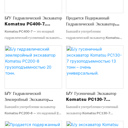
земляных работ, разработки карьеров и
двигателю, этот экскаватор обладает
масштабных перемещений грунта.
выдающимися возможностями копания
Б/у Гидравлический Экскаватор
Продается Подержанный
и эффективностью, что делает его
Komatsu PC400-7.
Гидравлический Экскаватор
идеальным выбором для сложных
Продажа Подержанных
Komatsu PC220-7,
Komatsu PC400-7 — это мощный
Бывший в употреблении
строительных площадок.
Экскаваторов.
Оригинальный, Производства
гидравлический гусеничный экскаватор
гидравлический экскаватор Komatsu
Японии.
класса 40 тонн, предназначенный для
PC220-7, известный своей
масштабных земляных работ,
исключительной производительностью
разработки карьеров и
и надежностью при выполнении
горнодобывающей промышленности.
различных строительных работ. Эта
Он обладает мощностью 330 л.с.,
хорошо обслуживаемая машина
рабочей массой от 91 270 до 95 460
оснащена мощной гидравлической
фунтов и топливным баком объемом
системой и идеально подходит как для
172 галлона.
тяжелых работ, так и для точной
Б/у Гидравлический
Б/у Гусеничный Экскаватор
обработки, что делает ее ценным
Землеройный Экскаватор
Komatsu PC130-7
дополнением к любому автопарку.
Komatsu PC200-8
Грузоподъемностью 13 Тонн –
Бывший в употреблении экскаватор
Бывший в употреблении гусеничный
Грузоподъемностью 20 Тонн.
Очень Универсальный.
Komatsu PC200-8 — это надежный 20-
экскаватор Komatsu PC130-7
тонный гидравлический экскаватор,
грузоподъемностью 13 тонн — это
разработанный для оптимальной
универсальная машина, идеально