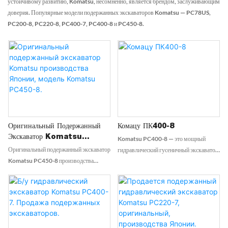
устойчивому развитию, Komatsu, несомненно, является брендом, заслуживающим
доверия. Популярные модели подержанных экскаваторов Komatsu — PC78US,
PC200-8, PC220-8, PC400-7, PC400-8 и PC450-8.
Оригинальный Подержанный
Комацу ПК400-8
Экскаватор Komatsu
Komatsu PC400-8 — это мощный
Производства Японии, Модель
Оригинальный подержанный экскаватор
гидравлический гусеничный экскаватор
Komatsu PC450-8.
Komatsu PC450-8 производства
весом примерно от 41 до 47
Японии — это надежная и долговечная
метрических тонн. Он оснащен
машина, известная своей
двигателем мощностью 345 лошадиных
исключительной производительностью
сил и ковшом объемом до 2,87
в строительстве и земляных работах.
кубических метров, что делает его
Благодаря усовершенствованной
мощной машиной для крупных
гидравлической системе и мощному