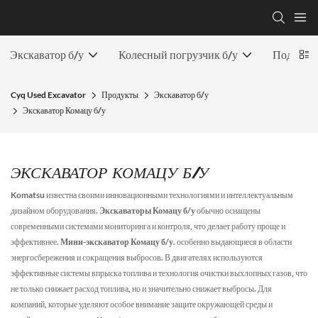
Экскаватор б/у
Колесный погрузчик б/у
Подержан
Cyq Used Excavator
Продукты
Экскаватор б/у
Экскаватор Комацу б/у
ЭКСКАВАТОР КОМАЦУ Б/У
Komatsu известна своими инновационными технологиями и интеллектуальным
дизайном оборудования.
Экскаваторы Комацу б/у
обычно оснащены
современными системами мониторинга и контроля, что делает работу проще и
эффективнее.
Мини-экскаватор Комацу б/у.
особенно выдающиеся в области
энергосбережения и сокращения выбросов. В двигателях используются
эффективные системы впрыска топлива и технология очистки выхлопных газов, что
не только снижает расход топлива, но и значительно снижает выбросы. Для
компаний, которые уделяют особое внимание защите окружающей среды и