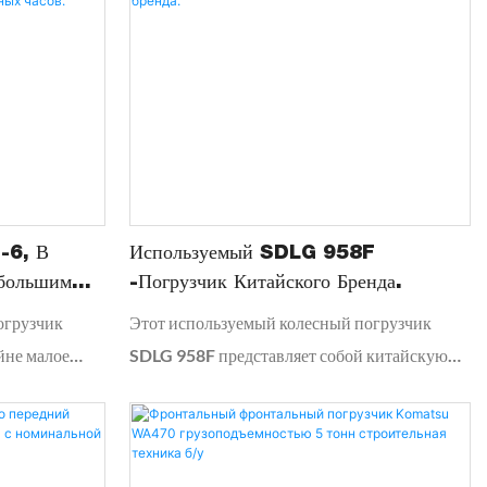
6, В
Используемый SDLG 958F
ебольшим
-погрузчик Китайского Бренда.
 Часов.
огрузчик
Этот используемый колесный погрузчик
не малое
SDLG 958F представляет собой китайскую
в —
машину бренда с номинальной
днем по рынку
грузоподъемностью 5 тонн. Это надежное и
ьный общий
долговечное оборудование, идеально
трого в
подходящее для тяжелых задач строительства