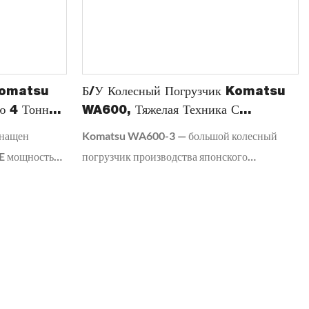
мощность, эффективность и комфорт
оператора для обеспечения высокой
производительности.
 Komatsu
Б/у Колесный Погрузчик Komatsu
ю 4 Тонны,
WA600, Тяжелая Техника С
Номинальной Нагрузкой 12 Тонн.
снащен
Komatsu WA600-3 — большой колесный
E мощностью
погрузчик производства японского
са 13 тонн,
производителя тяжелой техники Komatsu.
. Колесный
Он классифицируется как карьерный
кую
колесный погрузчик и предназначен для
жет
погрузочно-разгрузочных работ с тяжелыми
 материалов и
материалами.
ность работы.