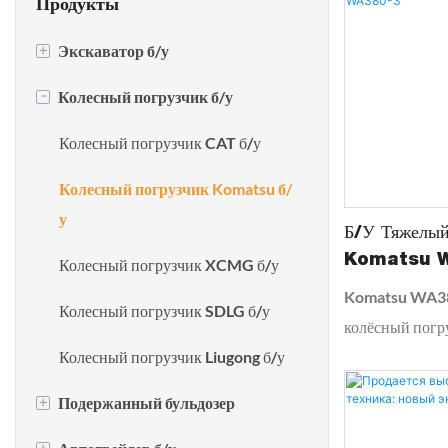
Продукты
+
Экскаватор б/у
-
Колесный погрузчик б/у
Экскаватор CAT б/у
Экскаватор Комацу б/у
Колесный погрузчик CAT б/у
Экскаватор Хитачи б/у
Колесный погрузчик Komatsu б/
у
Экскаватор Hyundai б/у
Б/у Тяжелый
Komatsu 
Колесный погрузчик XCMG б/у
Экскаватор Doosan б/у
Komatsu WA38
Колесный погрузчик SDLG б/у
колёсный погру
Экскаватор Kobelco б/у
разработанный
Колесный погрузчик Liugong б/у
Экскаватор SANY б/у
производитель
+
Подержанный бульдозер
условиях. Бла
Используется экскаватор Liugong
усовершенство
+