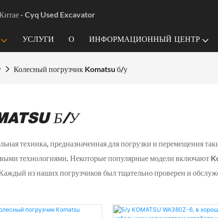
Китае - Cyq Used Excavator
УСЛУГИ
О
ИНФОРМАЦИОННЫЙ ЦЕНТР
у
Колесный погрузчик Komatsu б/у
MATSU Б/У
ельная техника, предназначенная для погрузки и перемещения так
овыми технологиями. Некоторые популярные модели включают K
 Каждый из наших погрузчиков был тщательно проверен и обслуже