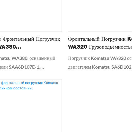
 Фронтальный Погрузчик
Фронтальный Погрузчик
WA380
WA320 Грузоподъемность
ностью 5 Тонн Б/у,
Производство Япония.
matsu WA380, оснащенный
Погрузчик Komatsu WA320 о
я Техника
дели SAA6D107E-1,
двигателем Komatsu SA6D102
надежную работу, на которую
114 кВт. Эксплуатационная мас
ся. Независимо от того,
номинальная нагрузка 4 тонны
ы на строительной площадке
погрузчик WA320 имеет высо
сь ландшафтным дизайном,
грузоподъемность (2,3 м³) и мо
 обладает мощностью и
перевозить большое количество
тью, необходимыми для
грузов, что повышает эффектив
бой работы.