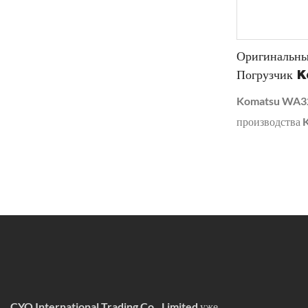
Оригинальн
Погрузчик 
В Отличном 
Komatsu WA32
производства 
по производств
WA320-5 предн
погрузочно-раз
строительство,
горнодобывающ
CYQ International Trading Co., Limited уже