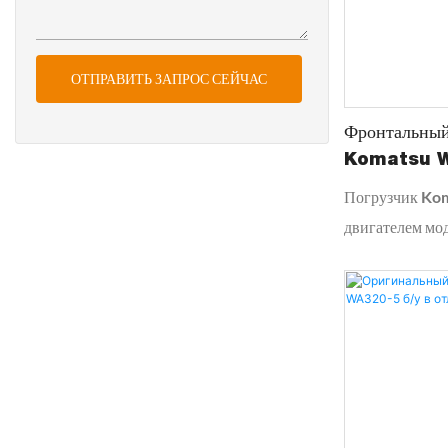
ОТПРАВИТЬ ЗАПРОС СЕЙЧАС
Фронтальный
Komatsu 
Грузоподъем
Погрузчик Ko
Строительна
двигателем мо
обеспечивает 
можно положить
работаете ли в
или занимаете
этот погрузчик
универсальнос
выполнения лю