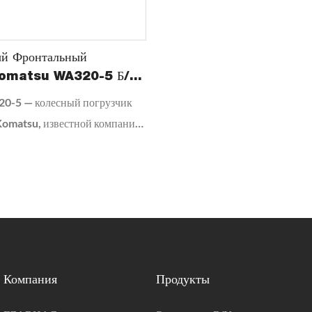
ый Фронтальный
Komatsu WA320-5 Б/у
Состоянии.
0-5 — колесный погрузчик
Komatsu, известной компании
у строительной техники.
азначен для различных
грузочных работ, таких как
 сельское хозяйство,
ая промышленность и т. д.
Компания
Продукты