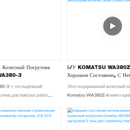
 Колесный Погрузчик
Б/у KOMATSU WA380Z-
WA380-3
Хорошем Состоянии, С Н
Количеством Отработанных
0-3 — это надёжный
Этот подержанный колесный п
зчик для тяжёлых работ,
Komatsu WA380Z-6 имеет край
 для эффективной и
количество отработанных часо
ной работы в сложных
значительно меньше, чем в сре
годаря мощному двигателю,
для его возраста — и минимал
ванной гидравлической
износ. Машина обслуживалась с