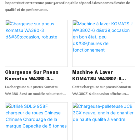
inspectée et entretenue pour garantir qu'elle répond à des normes élevées de
qualité et de performance.
Chargeuse Sur Pneus
Machine À Laver
Komatsu WA380-3
KOMATSU WA380Z-6
D'occasion, Robuste
D'occasion En Bon État,
La chargeuse sur pneus Komatsu
Cette chargeuse sur pneus Komatsu
Peu D'heures De
WA380-3 est un modèle robuste et
WA380Z-6 d'occasion affiche un
Fonctionnement
performant, conçu pour les
nombre d'heures de fonctionnement
environnements de travail les plus
extrêmement faible, bien inférieur à la
exigeants. Grâce à son moteur
moyenne du marché pour son âge, et
puissant, son système hydraulique de
une usure générale minimale.
pointe et sa construction durable,
L'entretien a été rigoureux et effectué
cette machine excelle dans le
conformément aux préconisations du