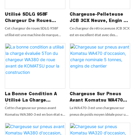
chargement, le transport et la
constructeur. Elle démarre sans
manutention de matériaux divers, ce
problème, son système hydraulique
Utilisé SDLG 958F
Chargeuse-Pelleteuse
qui en fait un choix idéal pour les
est performant et elle ne présente
Chargeur De Roues
JCB 3CX Neuve, Engin De
applications de construction et
aucune fuite. Avec une peinture
Chinese Chinese
Chantier De Haute
Cet chargeur de roues SDLG 958F
Ce chargeur de rétrocaveuse JCB 3CX
agricoles.
intacte, des pneus en excellent état et
Charquage De La Marque
Qualité À Vendre
utilisé est une machine de marque
est en excellent état avec des
une cabine propre, elle ne nécessite
Capacité De 5 Tonnes
chinoise avec une capacité de charge
capacités de peinture d'origine et de 4
aucune remise en état et est
nominale de 5 tonnes. Il s'agit d'un
roues motrices. Parfait pour les
immédiatement opérationnelle.
équipement fiable et durable idéal
projets de construction robustes,
pour les tâches de construction et de
cette machine est prête à assumer
chargement robustes
tout travail avec facilité
La Bonne Condition A
Chargeuse Sur Pneus
Utilisé La Charge
Avant Komatsu WA470
Évaluée 5Ton Du
D'occasion, Charge
Cette chargeuse sur pneus avant
La WA470-3 est une chargeuse sur
Chargeur WA380 De Roue
Nominale 5 Tonnes,
Komatsu WA380-3 est en bon état et
pneus de poids moyen idéale pour une
Avant De KOMATSU Pour
Engins De Chantier
convient à des fins de construction et
variété d'applications lourdes, telles
La Construction
d'exploitation minière. Avec une
que le chargement de camions, la
charge nominale de 5 tonnes et une
manutention de matériaux sur des