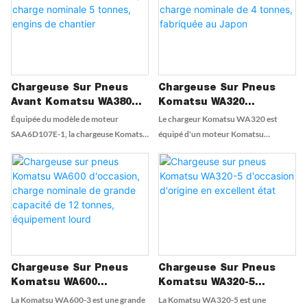
capacité de godet de 3 m3, il est
chantiers de construction et le travail
parfait pour les tâches lourdes sur le
dans les carrières et les mines. Il allie
chantier
puissance, efficacité et confort de
l'opérateur pour offrir une
productivité élevée.
Chargeuse Sur Pneus
Chargeuse Sur Pneus
Avant Komatsu WA380
Komatsu WA320
D'occasion, Charge
D'occasion, Charge
Équipée du modèle de moteur
Le chargeur Komatsu WA320 est
Nominale 5 Tonnes,
Nominale De 4 Tonnes,
SAA6D107E-1, la chargeuse Komatsu
équipé d'un moteur Komatsu
Engins De Chantier
Fabriquée Au Japon
WA380 offre des performances
SA6D102E d'une puissance puissante
fiables sur lesquelles vous pouvez
de 114 kW. Le poids opérationnel est
compter. Que vous travailliez sur un
de 13 tonnes et la charge nominale est
chantier de construction ou sur un
de 4 tonnes. La chargeuse sur pneus
projet d'aménagement paysager, cette
WA320 a une capacité de chargement
chargeuse a la puissance et la
élevée de 2,3 m³ et peut transporter
polyvalence nécessaires pour
une grande quantité de matériaux et
accomplir le travail
de marchandises, améliorant ainsi
Chargeuse Sur Pneus
Chargeuse Sur Pneus
l'efficacité du travail.
Komatsu WA600
Komatsu WA320-5
D'occasion, Charge
D'occasion D'origine En
La Komatsu WA600-3 est une grande
La Komatsu WA320-5 est une