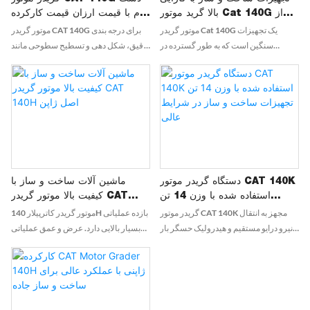
بالا گرید موتور Cat 140G از
دوم با قیمت ارزان قیمت کارکرده
ماشین آلات گریدر C Y Q
کاترپیلار 140
موتور گریدر Cat 140G یک تجهیزات
موتور گریدر CAT 140G برای درجه بندی
استفاده می کند
سنگین است که به طور گسترده در
دقیق، شکل دهی و تسطیح سطوحی مانند
تسطیح زمین و ساخت و ساز جاده استفاده
جاده ها، بزرگراه ها و کارگاه های
می شود، با توانایی تسطیح قوی و عملکرد
ساختمانی طراحی شده است. این یک
پایدار.
دستگاه همه کاره است که به دلیل عملکرد،
قابلیت اطمینان و راحتی اپراتور شناخته
شده است
دستگاه گریدر موتور CAT 140K
ماشین آلات ساخت و ساز با
استفاده شده با وزن 14 تن
کیفیت بالا موتور گریدر CAT
تجهیزات ساخت و ساز در شرایط
140H اصل ژاپن
گریدر موتور CAT 140K مجهز به انتقال
موتور گریدر کاترپیلار 140H بازده عملیاتی
عالی
نیرو درایو مستقیم و هیدرولیک حسگر بار
بسیار بالایی دارد. عرض و عمق عملیاتی
است که می تواند به شما در تکمیل کار
زیادی دارد و می تواند حجم زیادی از کار را
درجه بندی با قدرت قوی و کنترل دقیق
در مدت زمان کوتاهی انجام دهد، پیشرفت
کمک کند. 140K دارای یک زاویه تیغه بزرگ،
پروژه را بهبود بخشد و هزینه های ساخت و
انحنای بهینه تخته قالب و فاصله دهانه دندان
ساز را کاهش دهد. وزن عملیاتی CAT
گسترده است که به مواد اجازه می دهد
140H 15 تن و طول دستگاه 8.173 متر