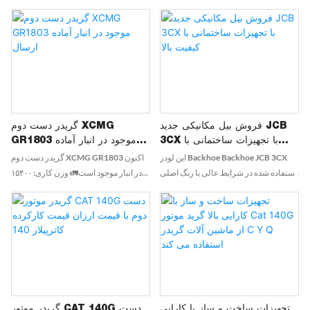
فروش بیل مکانیکی جدید JCB
گریدر دست دوم XCMG
3CX با تجهیزات ساختمانی با
GR1803 موجود در انبار آماده
کیفیت بالا
ارسال
این لودر Backhoe Backhoe JCB 3CX
گریدر دست دوم XCMG GR1803 اکنون
استفاده شده در شرایط عالی با رنگ اصلی
در انبار موجود است🚛 وزن کاری: ۱۵۴۰۰
و قابلیت های 4WD است. ایده آل برای
کیلوگرم، در وضعیت خوب نگهداری شده،
پروژه های ساختمانی سنگین ، این دستگاه
بدون نیاز به تعمیر اساسی. موتور اصلی
آماده است تا هر کار را با سهولت انجام دهد
Shangchai، عملکرد پایدار، میزان خرابی
پایین. لوازم جانبی اختیاری چندگانه: بلدوزر
جلو، ریپر عقب. مناسب برای پروژه‌های
جاده‌ای آفریقا، آسیای جنوب شرقی،
خاورمیانه. ارسال سریع، پشتیبانی تحویل
در سراسر جهان. برای دریافت بهترین
تجهیزات ساخت و ساز با کارایی
گریدر موتور CAT 140G دست
قیمت کارخانه و ویدیوی بازرسی پیام دهید!