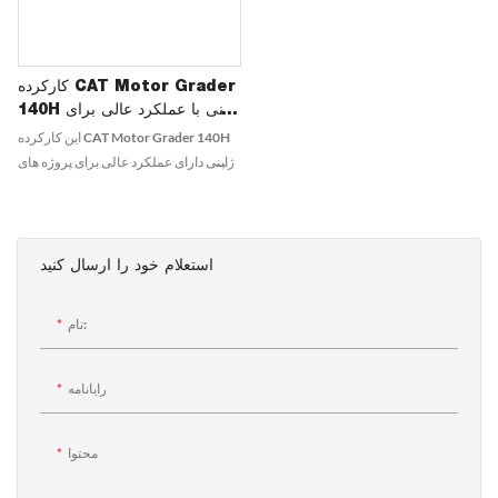
آزادانه تر در طول تیغه بچرخند.
است.
کارکرده CAT Motor Grader
140H ژاپنی با عملکرد عالی برای
ساخت و ساز جاده
این کارکرده CAT Motor Grader 140H
ژاپنی دارای عملکرد عالی برای پروژه های
راه سازی است. با کیفیت ساخت بالا و با
ضمانت 6 ماهه می توانید به اطمینان و دوام
آن در محل کار اعتماد کنید.
استعلام خود را ارسال کنید
نام:
رایانامه
محتوا