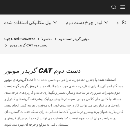
ارکرده
لودر چرخ دست دوم
بیل مکانیکی استفاده شده
موتور گریدر دست دوم
محصولا
Cyq Used Excavator
گریدر موتور CAT دست دوم
گریدر موتور CAT دست دوم
گریدرهای موتور CAT استفاده شده
با چندین دهه تجربه طراحی مهندسی شده اند تا
دستگاه ایده آلی را برای شغل درجه بندی خود به شما ارائه دهند.
فروش گریدر گربه دست
دوم
تجهیزات ضروری در ساخت و ساز، تعمیر و نگهداری جاده و کاربردهای درجه بندی
هستند. با کابین های کلاس جهانی، سیستم های هیدرولیک پیشرفته، گزینه های کنترل و
راه حل های فناوری، می توانید کار درجه بندی خود را به موقع و با هزینه کمتر انجام دهید.
کاترپیلار به عنوان برند پیشرو در ماشین آلات ساختمانی، دارای شبکه خدمات گسترده ای
در سراسر جهان است. مهم نیست کجا هستید، می توانید از خدمات پس از فروش و
پشتیبانی فنی به موقع و حرفه ای بهره مند شوید