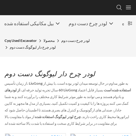
ارکرده
لودر چرخ دست دوم
بیل مکانیکی استفاده شده
لودر چرخ دست دوم
محصولا
Cyq Used Excavator
لودر چرخ دار لیوگونگ دست دوم
لودر چرخ دار لیوگونگ دست دوم
از زمان تأسیس، LiuGong به طور مداوم در حال توسعه میدان لودر بوده است. با بیش از
از لودرهای LiuGong استفاده شده است
بسیار قابل اعتماد
60 سال تجربه تولید حرفه ای،
و بادوام هستند و می توانند به طور موثر شرایط کاری مختلف را برآورده کنند و به شما
کمک می کنند پروژه ها را با کیفیت و کمیت تکمیل کنید. بسیاری از مدل ها مجهز به کابین
جادار، صندلی های ارگونومیک و کنترل های بصری هستند تا اطمینان حاصل شود که
اپراتورها محیط کاری راحت دارند.
چرخ لودر لیوگونگ استفاده شده
از مواد با مقاومت بالا
برای مقاومت در برابر شرایط کاری سخت و استفاده با شدت بالا ساخته شده اند