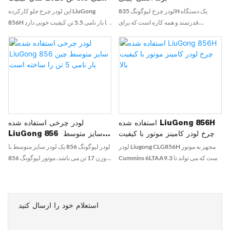
خوب
لودر چرخ لیوگونگ 835H یک دستگاه
این لودر چرخ جلو کارکرده LiuGong
قدرتمند و همه کاره است که برای
856H با بار نامی 5.5 تن کیفیت خوبی دارد
کاربردهای مختلف ساخت و ساز، معدن و
و در سال 2023 تولید شده است. این یک
جابجایی مواد طراحی شده است.
ماشین قابل اعتماد و کارآمد است که آماده
مقابله با وظایف سنگین است
استفاده شده LiuGong 856H
لودر چرخی استفاده شده
چرخ لودر کامینز موتور با کیفیت
LiuGong 856 سایز متوسط ​​
بالا
چین بار نامی 5 تن را ساخته
لودر Liugong CLG856H مجهز به موتور
لودر لیوگونگ 856 یک لودر سایز متوسط ​​با
است
Cummins 6LTAA9.3 است که می تواند تا
وزن 17 تن می باشد. موتور لیوگونگ 856
175 اسب بخار قدرت و ظرفیت بار 5 تن را
کامینز است که توان خروجی و گشتاور
ارائه دهد و به راحتی با سناریوهای مختلف
قوی دارد. بار نامی لیوگونگ 856 5 تن
کاری کنار بیاید.
است. لیوگونگ 856 دارای سرعت سفر
سریع 38 کیلومتر بر ساعت و ظرفیت
استعلام خود را ارسال کنید
بارگیری عالی 4.5 متر مکعب است و در
راندمان عملیاتی عملکرد خوبی دارد.