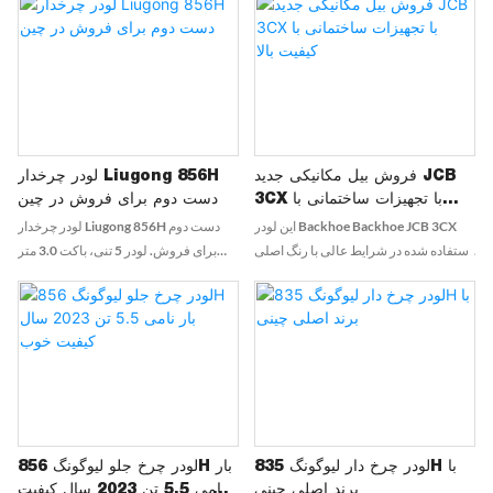
فروش بیل مکانیکی جدید JCB
لودر چرخدار Liugong 856H
3CX با تجهیزات ساختمانی با
دست دوم برای فروش در چین
کیفیت بالا
این لودر Backhoe Backhoe JCB 3CX
لودر چرخدار Liugong 856H دست دوم
استفاده شده در شرایط عالی با رنگ اصلی
برای فروش. لودر 5 تنی، باکت 3.0 متر
و قابلیت های 4WD است. ایده آل برای
مکعب، موتور کامینز، قدرت بالا. نگهداری
پروژه های ساختمانی سنگین ، این دستگاه
خوب، مصرف سوخت پایین، شرایط کاری
آماده است تا هر کار را با سهولت انجام دهد
عالی. پشتیبانی و بازرسی قبل از حمل و
نقل. تحویل سریع، قیمت رقابتی، برای
استعلام خوش آمدید.
لودر چرخ دار لیوگونگ 835H با
لودر چرخ جلو لیوگونگ 856H بار
برند اصلی چینی
نامی 5.5 تن 2023 سال کیفیت