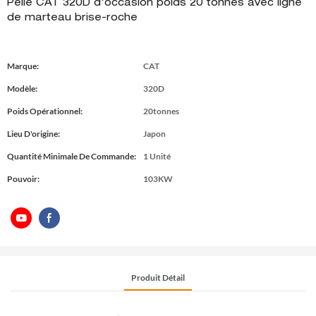
Pelle CAT 320D d'occasion poids 20 tonnes avec ligne
de marteau brise-roche
Marque:
CAT
Modèle:
320D
Poids Opérationnel:
20tonnes
Lieu D'origine:
Japon
Quantité Minimale De Commande:
1 Unité
Pouvoir:
103KW
Produit Détail