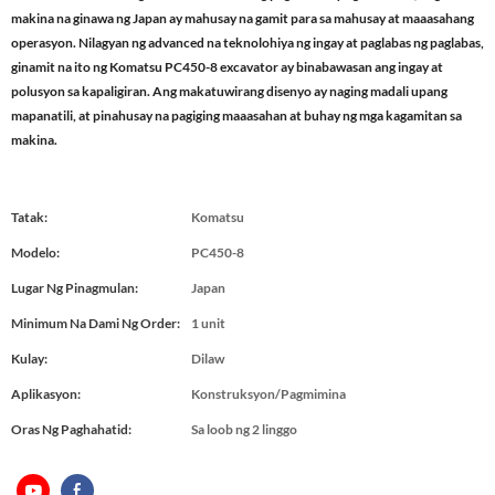
makina na ginawa ng Japan ay mahusay na gamit para sa mahusay at maaasahang
operasyon. Nilagyan ng advanced na teknolohiya ng ingay at paglabas ng paglabas,
ginamit na ito ng Komatsu PC450-8 excavator ay binabawasan ang ingay at
polusyon sa kapaligiran. Ang makatuwirang disenyo ay naging madali upang
mapanatili, at pinahusay na pagiging maaasahan at buhay ng mga kagamitan sa
makina.
Tatak:
Komatsu
Modelo:
PC450-8
Lugar Ng Pinagmulan:
Japan
Minimum Na Dami Ng Order:
1 unit
Kulay:
Dilaw
Aplikasyon:
Konstruksyon/Pagmimina
Oras Ng Paghahatid:
Sa loob ng 2 linggo