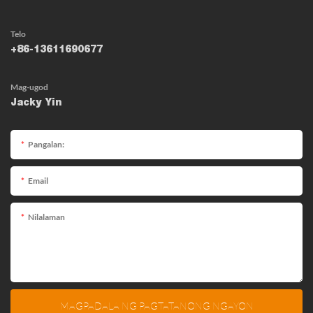
Telo
+86-13611690677
Mag-ugod
Jacky Yin
Pangalan:
Email
Nilalaman
MAGPADALA NG PAGTATANONG NGAYON