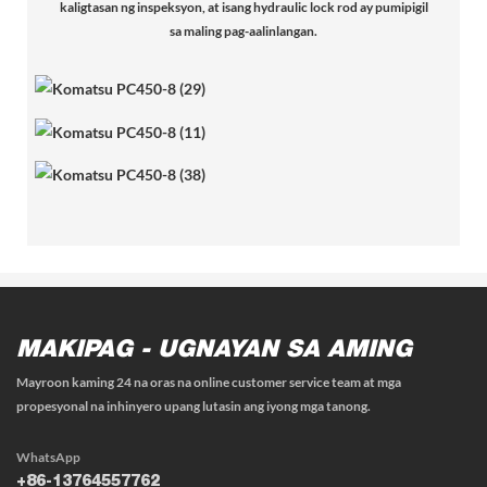
kaligtasan ng inspeksyon, at isang hydraulic lock rod ay pumipigil
sa maling pag-aalinlangan.
MAKIPAG - UGNAYAN SA AMING
Mayroon kaming 24 na oras na online customer service team at mga
propesyonal na inhinyero upang lutasin ang iyong mga tanong.
WhatsApp
+86-13764557762