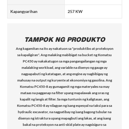
Kapangyarihan
257 KW
TAMPOK NG PRODUKTO
Ang kagamitan na ito ay nakatuon sa "produktibo at proteksyon
sa kapaligiran". Ang malaking mabibigat na bucket ng Komatsu
PC450 ay nakakatugon sa mga pangangailangan ng mga
malalaking workload, ang variable na disenyo ng gauge ay
nagpapabuti ng katatagan, at ang engine ay nagbibigay ng
mahusay na output ng kuryente at ekonomiya ng gasolina. Ang
Komatsu PC450-8 ay gumagamit ng mga materyales na may
mataas na pagganap na filter upang mapalawak ang oras ng
kapalit ng langis at filter. Sa mga tuntunin ng kaligtasan, ang
Komatsu PC450-8 ay nilagyan ng isang espesyal na taksi para sa
hydraulic excavator, na nagpatibay ng isang bagong tubular na
disenyo ng istraktura upang mapagbuti ang lakas, at ang isang
bakal na proteksyon na anti-skid plate ay nagsisiguro sa