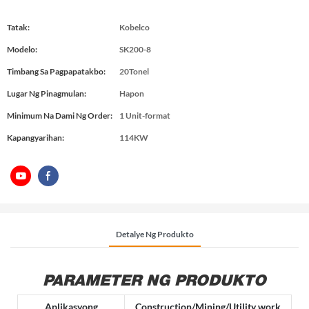
Tatak:
Kobelco
Modelo:
SK200-8
Timbang Sa Pagpapatakbo:
20Tonel
Lugar Ng Pinagmulan:
Hapon
Minimum Na Dami Ng Order:
1 Unit-format
Kapangyarihan:
114KW
Detalye Ng Produkto
PARAMETER NG PRODUKTO
Aplikasyong
Construction/Mining/Utility work