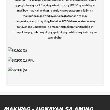
ng paghuhukay ay 9.9m. Ang istraktura ng SK200 ay matibay at
matibay, may kakayahang patuloy na operasyon sa ilalim ng
malupit na mga kondisyon sa pagtatrabaho at may
pangmatagalang tibay. Ang Kobelco SK200-8 excavator ay may
kakayahang umangkop, na maaaring makamit ang mabilis at
tumpak na paghuhukay at paglipat, at pagbutihin ang kahusayan
sa trabaho.
MAKIPAG - UGNAYAN SA AMING