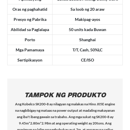
Oras ng paghahatid
Sa loob ng 20 araw
Presyo ng Pabrika
Makipag-ayos
Abilidad sa Paglalapa
50 units kada Buwan
Porto
Shanghai
Mga Pamamaya
T/T, Cash, 50%LC
Sertipikasyon
CE/ISO
TAMPOK NG PRODUKTO
Ang Kobelco SK200-8 ay nilagyan ng malakas na Hino J05E engine
na nagbibigay ng mataas na power output at madaling makayanan
ang iba't ibang gawain sa trabaho. Ang mga sukat ng SK200-8 ay
9.45m*2.80m*2.98m at ang operating weight ay 20tons. Ang
maximum na lalim ng paghuhukay ay 6.7m, at ang max na radius