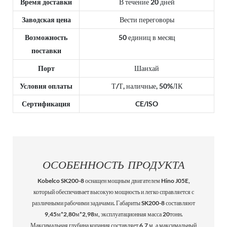
Время доставки
В течение 20 дней
Заводская цена
Вести переговоры
Возможность
50 единиц в месяц
поставки
Порт
Шанхай
Условия оплаты
Т/Т, наличные, 50%ЛК
Сертификация
CE/ISO
ОСОБЕННОСТЬ ПРОДУКТА
Kobelco SK200-8 оснащен мощным двигателем Hino J05E,
который обеспечивает высокую мощность и легко справляется с
различными рабочими задачами. Габариты SK200-8 составляют
9,45м*2,80м*2,98м, эксплуатационная масса 20тонн.
Максимальная глубина копания составляет 6,7 м, а максимальный