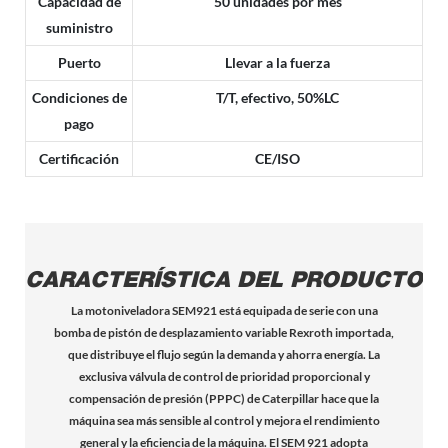
Capacidad de
50 unidades por mes
suministro
Puerto
Llevar a la fuerza
Condiciones de
T/T, efectivo, 50%LC
pago
Certificación
CE/ISO
CARACTERÍSTICA DEL PRODUCTO
La motoniveladora SEM921 está equipada de serie con una
bomba de pistón de desplazamiento variable Rexroth importada,
que distribuye el flujo según la demanda y ahorra energía. La
exclusiva válvula de control de prioridad proporcional y
compensación de presión (PPPC) de Caterpillar hace que la
máquina sea más sensible al control y mejora el rendimiento
general y la eficiencia de la máquina. El SEM 921 adopta