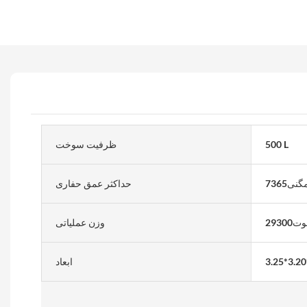
500 L
ظرفیت سوخت
گنی7365
حداکثر عمق حفاری
ت29300
وزن عملیاتی
ابعاد