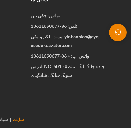
آشنای ما
تماس: جکی یین
تلفن: 86-13611690677
yinbaonian@cyq-
پست الکترونیکی:
usedexcavator.com
واتس اپ:
+
86-13611690677
آدرس: NO. 501 جاده چانگ‌بانگ، منطقه
سونگ‌جیانگ، شانگهای
سیاست حفظ حریم خصوصی
سایت
|