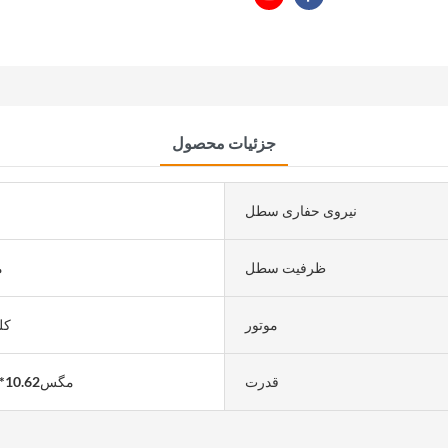
جزئیات محصول
نیروی حفاری سطل
ظرفیت سطل
م
موتور
کلو
قدرت
مگس10.62*3.20*3.25