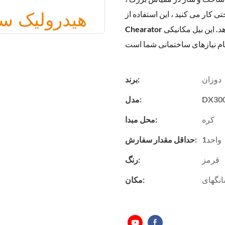
 کنید ، این استفاده از Doosan DX300
Chearator عملکرد استثنایی و کارایی را ارائه می دهد. این بیل مکانیکی Doosan DX300LC با
دوزان
برند:
DX30
مدل:
کره
محل مبدا:
واحد1
حداقل مقدار سفارش:
قرمز
رنگ:
نگهای
مکان: