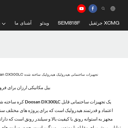
جرثقیل XCMG
SEM818F
ویدئو
آشنای ما
م
کره ساخته شده از بیل مکانیکی Doosan DX300LC تجهیزات ساختمانی هیدرولیک هیدرولیک ساخته شده
دست دوم Doosan DX300 بیل مکانیکی ارزان برای
کره ساخته شده از بیل مکا
اعتماد و قدرتمند هیدرولیک است که برای پروژه های مختلف س
توانایی برش برای مقابله با مهندسی سنگین است. چه در سایت های