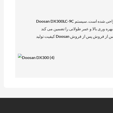
Doosan DX300LC-9C یک کاوشگر خزنده سنگین 30 تنی است که برای برنامه های کاربردی استفاده از زمین ، سنگر سازی و استفاده از مواد طراحی شده است. سیستم
نی را تضمین می کند. Doosan DX300LC-9C از C y Q Machinery
کیفیت تولید Doosan را با پشتیبانی پس از فروش پس از فروش C y Q ترکیب می کند و آن را به یک انتخاب ایده آل برای پیمانکاران که به دنبال بهره وری بالا ، دوام و ارزش