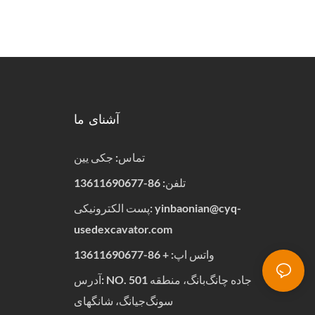
آشنای ما
تماس: جکی یین
تلفن: 86-13611690677
yinbaonian@cyq-
پست الکترونیکی:
usedexcavator.com
واتس اپ:
+
86-13611690677
آدرس: NO. 501 جاده چانگ‌بانگ، منطقه
سونگ‌جیانگ، شانگهای