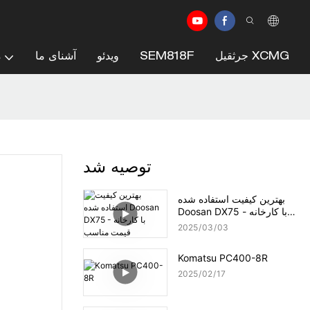
جرثقیل XCMG
SEM818F
ویدئو
آشنای ما
م
توصیه شد
بهترین کیفیت استفاده شده
Doosan DX75 - با کارخانه
قیمت مناسب
2025
03
03
Komatsu PC400-8R
2025
02
17