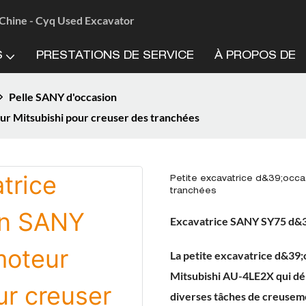
n Chine - Cyq Used Excavator
S
PRESTATIONS DE SERVICE
À PROPOS DE
Pelle SANY d'occasion
r Mitsubishi pour creuser des tranchées
Petite excavatrice d&39;occ
tranchées
Excavatrice SANY SY75 d&3
La petite excavatrice d&39
Mitsubishi AU-4LE2X qui dél
diverses tâches de creuseme