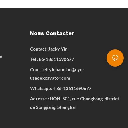
struction
Nous Contacter
Contact: Jacky Yin
on
Tél : 86-13611690677
Courriel:
yinbaonian@cyq-
usedexcavator.com
Whatsapp:
+
86-13611690677
Adresse : NON. 501, rue Changbang, district
de Songjiang, Shanghai