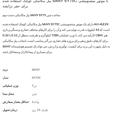
بیل مکانیکی کوچک استفاده شده SANY SY75C با موتور میتسوبیشی
برای حفر ترانشه
بیل مکانیکی دست دوم SANY SY75 ساخت چین
بیل مکانیکی کوچک استفاده شده SANY SY75C دارای یک موتور میتسوبیشی AU-4LE2X
است که 43 کیلووات قدرت تولید می کند و آن را برای کارهای مختلف حفاری و سنگربرداری
کارآمد می کند. با وزن عملیاتی 7280 کیلوگرم و ظرفیت سطل از 0.12 تا 0.32 CBM، هم
برای کارهای دقیق و هم برای پروژه های حفاری بزرگتر مناسب است. انتخاب بیل مکانیکی
SANY به دلیل شهرت این برند برای کیفیت، نوآوری و ارزش، می تواند یک تصمیم هوشمندانه
برای بسیاری از پیمانکاران و مشاغل باشد.
SANY
برند:
SY75C
مدل:
تن7
وزن عملیاتی:
چین
محل مبدا:
واحد1
حداقل مقدار سفارش:
ظرف 15 روز
زمان تحویل: