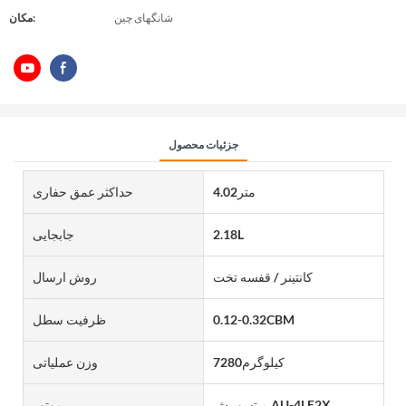
شانگهای چین
مکان:
جزئیات محصول
متر4.02
حداکثر عمق حفاری
2.18L
جابجایی
کانتینر / قفسه تخت
روش ارسال
0.12-0.32CBM
ظرفیت سطل
کیلوگرم7280
وزن عملیاتی
میتسوبیش AU-4LE2X
موتور