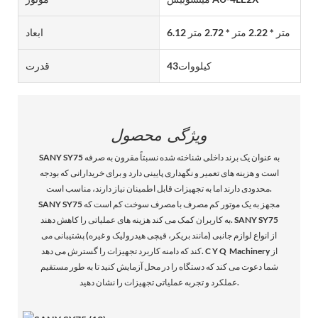
6.12 متر * 2.22 متر * 2.72 متر
ابعاد
کیلووات43
قدرت
ویژگی محصول
SANY SY75 به عنوان یک برند داخلی شناخته شده نسبتاً مقرون به صرفه
است و هزینه های تعمیر و نگهداری پایینی دارد و برای خریدارانی که بودجه
محدودی دارند اما به تجهیزات قابل اطمینان نیاز دارند، مناسب است.
SANY SY75 مجهز به یک موتور کم مصرف با مصرف سوخت کم است که
به کاربران کمک می کند هزینه های عملیاتی را کاهش دهند. SANY SY75
از انواع لوازم جانبی (مانند بریکر، قیچی هیدرولیک و غیره) پشتیبانی می
کند که دامنه کاربرد تجهیزات را گسترش می دهد. C Y Q Machinery از
شما دعوت می کند که دستگاه را در محل آزمایش کنید تا به طور مستقیم
عملکرد و تجربه عملیاتی تجهیزات را نشان دهید.