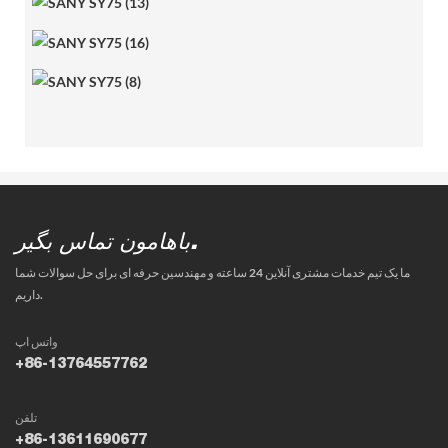
باهامون تماس بگير.
ما یک تیم خدمات مشتری آنلاین 24 ساعته و مهندسین حرفه ای برای حل سوالات شما
داریم.
واتس اپ
+86-13764557762
تلفن
+86-13611690677