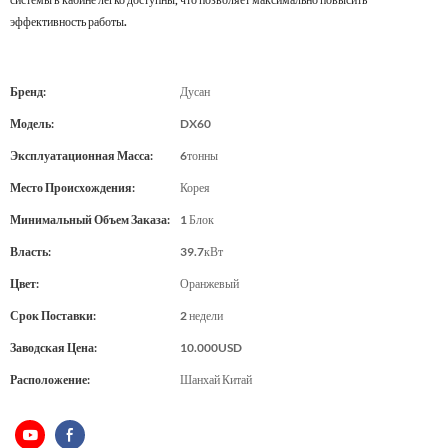
эффективность работы.
Бренд:
Дусан
Модель:
DX60
Эксплуатационная Масса:
6тонны
Место Происхождения:
Корея
Минимальный Объем Заказа:
1 Блок
Власть:
39.7кВт
Цвет:
Оранжевый
Срок Поставки:
2 недели
Заводская Цена:
10.000USD
Расположение:
Шанхай Китай